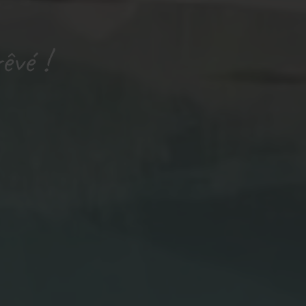
êvé !